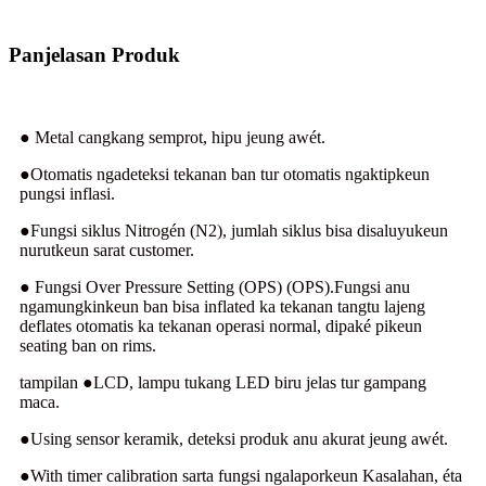
Panjelasan Produk
● Metal cangkang semprot, hipu jeung awét.
●Otomatis ngadeteksi tekanan ban tur otomatis ngaktipkeun
pungsi inflasi.
●Fungsi siklus Nitrogén (N2), jumlah siklus bisa disaluyukeun
nurutkeun sarat customer.
● Fungsi Over Pressure Setting (OPS) (OPS).Fungsi anu
ngamungkinkeun ban bisa inflated ka tekanan tangtu lajeng
deflates otomatis ka tekanan operasi normal, dipaké pikeun
seating ban on rims.
tampilan ●LCD, lampu tukang LED biru jelas tur gampang
maca.
●Using sensor keramik, deteksi produk anu akurat jeung awét.
●With timer calibration sarta fungsi ngalaporkeun Kasalahan, éta