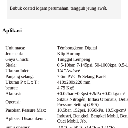
Bubuk coated logam perumahan, tangguh jeung awét.
Aplikasi
Unit maca:
Témbongkeun Digital
Jenis cuk:
Klip Hurung
Gaya Chuck:
Tunggal Lempeng
Skala:
0.5-10bar, 7-145psi, 50-1000kpa, 0.5-
Ukuran Inlet:
1/4 "Awéwé
Panjang selang:
7.6m PVC & Selang Karét
Ukuran P x L x T :
410x280x220 mm
beurat:
4,75 KgS
Akurasi:
±0.02bar ±0.3psi ±2kPa ±0.02kg/cm²
Siklus Nitrogén, Inflasi Otomatis, Defl
Operasi:
Pressure Setting (OPS)
Pasokan Pessure Max:
10.5bar, 152psi, 1050kPa, 10.5kg/cm²
Industri, Bengkel, Bengkel Mobil, Be
Aplikasi Disarankeun:
Cuci Mobil, Jsb.
Suhu operasi:
-10 ℃ ~ 50 ℃ (14 ℉ ~ 122 ℉)