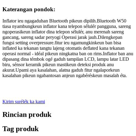
Katerangan pondok:
Inflator ieu ngagaduhan Bluetooth pikeun dipilih.Bluetooth W50
tiasa nyambungkeun inflator kana telepon sélulér pangguna, sareng
ngoperasikeun inflator dina telepon sélulér, anu merenah sareng
gancang, sareng sadar peryogi Operasi jarak jauh.Dilengkepan
fungsi setting overpressure.fitur ieu ngamungkinkeun ban bisa
inflated ka tekanan tangtu lajeng otomatis deflated kana tekanan
operasi normal - idéal pikeun ningkatna ban on rims.Inflator ban anu
dipasang dina témbok ogé gaduh tampilan LCD, lampu latar LED
biru, sénsor keramik pikeun mastikeun deteksi produk anu
akurat.Upami aya kasalahan, alatna gaduh fitur ngalaporkeun
kasalahan pikeun ngabantosan anjeun ngabéréskeun masalah éta.
Kirim surélék ka kami
Rincian produk
Tag produk