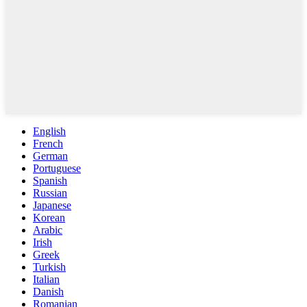
English
French
German
Portuguese
Spanish
Russian
Japanese
Korean
Arabic
Irish
Greek
Turkish
Italian
Danish
Romanian