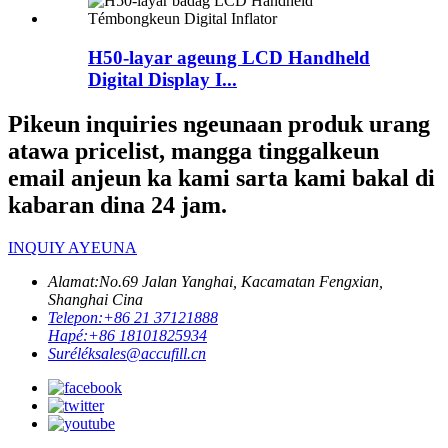
H50-layar ageung LCD Handheld
Digital Display I...
Pikeun inquiries ngeunaan produk urang
atawa pricelist, mangga tinggalkeun
email anjeun ka kami sarta kami bakal di
kabaran dina 24 jam.
INQUIY AYEUNA
Alamat:
No.69 Jalan Yanghai, Kacamatan Fengxian,
Shanghai Cina
Telepon:
+86 21 37121888
Hapé:
+86 18101825934
Surélék
sales@accufill.cn