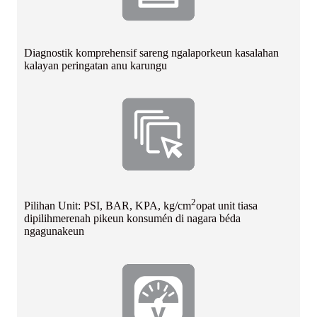
Diagnostik komprehensif sareng ngalaporkeun kasalahan
kalayan peringatan anu karungu
2
Pilihan Unit: PSI, BAR, KPA, kg/cm
opat unit tiasa
dipilih
merenah pikeun konsumén di nagara béda
ngagunakeun