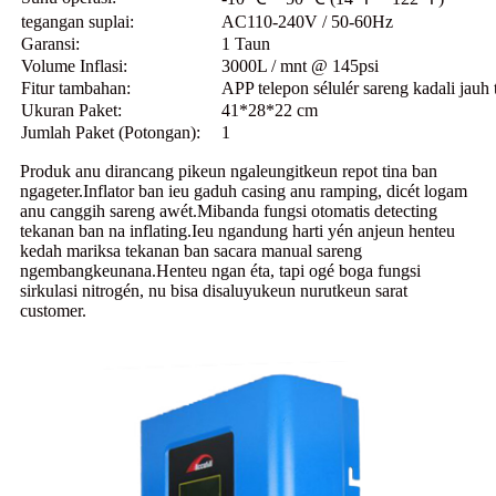
tegangan suplai:
AC110-240V / 50-60Hz
Garansi:
1 Taun
Volume Inflasi:
3000L / mnt @ 145psi
Fitur tambahan:
APP telepon sélulér sareng kadali jauh 
Ukuran Paket:
41*28*22 cm
Jumlah Paket (Potongan):
1
Produk anu dirancang pikeun ngaleungitkeun repot tina ban
ngageter.Inflator ban ieu gaduh casing anu ramping, dicét logam
anu canggih sareng awét.Mibanda fungsi otomatis detecting
tekanan ban na inflating.Ieu ngandung harti yén anjeun henteu
kedah mariksa tekanan ban sacara manual sareng
ngembangkeunana.Henteu ngan éta, tapi ogé boga fungsi
sirkulasi nitrogén, nu bisa disaluyukeun nurutkeun sarat
customer.