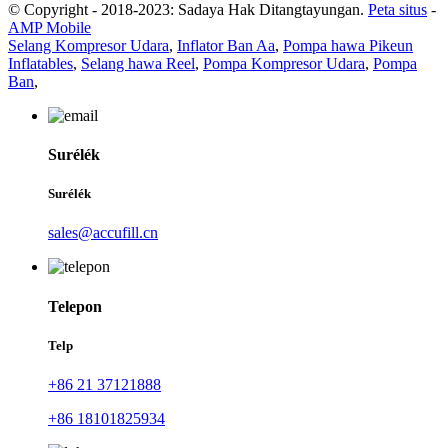
© Copyright - 2018-2023: Sadaya Hak Ditangtayungan.
Peta situs
-
AMP Mobile
Selang Kompresor Udara
,
Inflator Ban Aa
,
Pompa hawa Pikeun
Inflatables
,
Selang hawa Reel
,
Pompa Kompresor Udara
,
Pompa
Ban
,
Surélék
Surélék
sales@accufill.cn
Telepon
Telp
+86 21 37121888
+86 18101825934