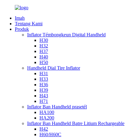
Imah
Tentang Kami
Produk
Inflator Témbongkeun Digital Handheld
H30
H32
H37
H40
H50
Handheld Dial Tire Inflator
H31
H33
H36
H39
H43
H71
Inflator Ban Handheld prasetél
HA100
HA200
Inflator Ban Handheld Batre Litium Rechargeable
H42
H60/H60C