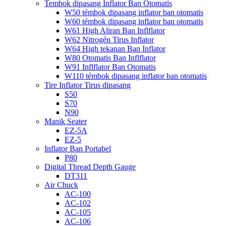
Tembok dipasang Inflator Ban Otomatis
W50 témbok dipasang inflator ban otomatis
W60 témbok dipasang inflator ban otomatis
W61 High Aliran Ban Inflflator
W62 Nitrogén Tirus Inflator
W64 High tekanan Ban Inflator
W80 Otomatis Ban Inflflator
W91 Inflflator Ban Otomatis
W110 témbok dipasang inflator ban otomatis
Tire Inflator Tirus dipasang
S50
S70
N90
Manik Seater
EZ-5A
EZ-5
Inflator Ban Portabel
P80
Digital Thread Depth Gauge
DT311
Air Chuck
AC-100
AC-102
AC-105
AC-106