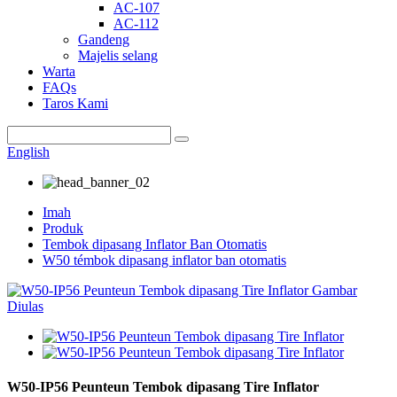
AC-107
AC-112
Gandeng
Majelis selang
Warta
FAQs
Taros Kami
English
Imah
Produk
Tembok dipasang Inflator Ban Otomatis
W50 témbok dipasang inflator ban otomatis
W50-IP56 Peunteun Tembok dipasang Tire Inflator