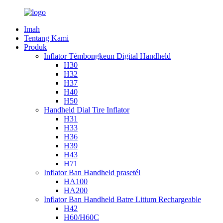
Imah
Tentang Kami
Produk
Inflator Témbongkeun Digital Handheld
H30
H32
H37
H40
H50
Handheld Dial Tire Inflator
H31
H33
H36
H39
H43
H71
Inflator Ban Handheld prasetél
HA100
HA200
Inflator Ban Handheld Batre Litium Rechargeable
H42
H60/H60C