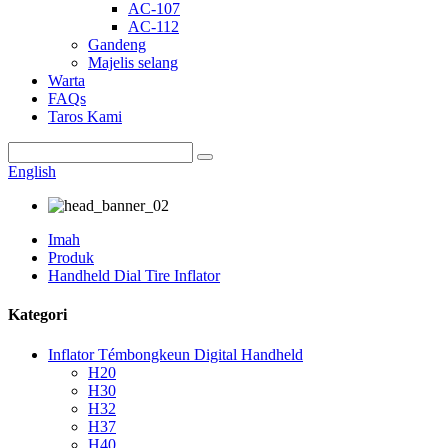
AC-107
AC-112
Gandeng
Majelis selang
Warta
FAQs
Taros Kami
English
Imah
Produk
Handheld Dial Tire Inflator
Kategori
Inflator Témbongkeun Digital Handheld
H20
H30
H32
H37
H40