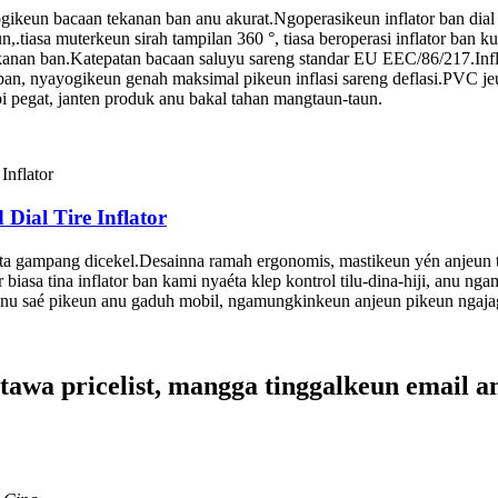
keun bacaan tekanan ban anu akurat.Ngoperasikeun inflator ban dial 
tiasa muterkeun sirah tampilan 360 °, tiasa beroperasi inflator ban 
anan ban.Katepatan bacaan saluyu sareng standar EU EEC/86/217.Infla
 nyayogikeun genah maksimal pikeun inflasi sareng deflasi.PVC jeung
pi pegat, janten produk anu bakal tahan mangtaun-taun.
Dial Tire Inflator
ta gampang dicekel.Desainna ramah ergonomis, mastikeun yén anjeun 
iasa tina inflator ban kami nyaéta klep kontrol tilu-dina-hiji, anu n
t anu saé pikeun anu gaduh mobil, ngamungkinkeun anjeun pikeun ngajag
tawa pricelist, mangga tinggalkeun email a