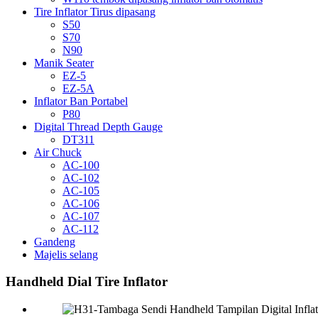
Tire Inflator Tirus dipasang
S50
S70
N90
Manik Seater
EZ-5
EZ-5A
Inflator Ban Portabel
P80
Digital Thread Depth Gauge
DT311
Air Chuck
AC-100
AC-102
AC-105
AC-106
AC-107
AC-112
Gandeng
Majelis selang
Handheld Dial Tire Inflator