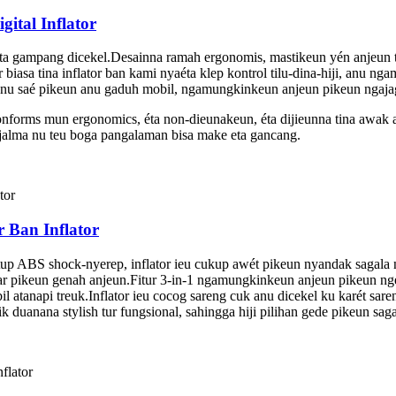
ital Inflator
ta gampang dicekel.Desainna ramah ergonomis, mastikeun yén anjeun 
iasa tina inflator ban kami nyaéta klep kontrol tilu-dina-hiji, anu n
t anu saé pikeun anu gaduh mobil, ngamungkinkeun anjeun pikeun ngajag
forms mun ergonomics, éta non-dieunakeun, éta dijieunna tina awak al
 jalma nu teu boga pangalaman bisa make eta gancang.
 Ban Inflator
up ABS shock-nyerep, inflator ieu cukup awét pikeun nyandak sagala 
 bar pikeun genah anjeun.Fitur 3-in-1 ngamungkinkeun anjeun pikeun ng
 atanapi treuk.Inflator ieu cocog sareng cuk anu dicekel ku karét sa
duanana stylish tur fungsional, sahingga hiji pilihan gede pikeun saga