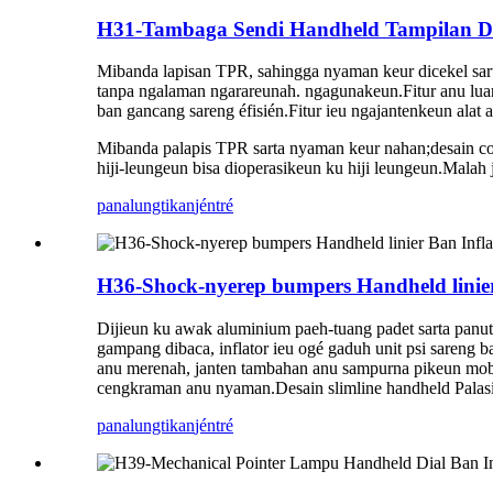
H31-Tambaga Sendi Handheld Tampilan Dig
Mibanda lapisan TPR, sahingga nyaman keur dicekel sar
tanpa ngalaman ngarareunah. ngagunakeun.Fitur anu luar b
ban gancang sareng éfisién.Fitur ieu ngajantenkeun ala
Mibanda palapis TPR sarta nyaman keur nahan;desain con
hiji-leungeun bisa dioperasikeun ku hiji leungeun.Malah
panalungtikan
jéntré
H36-Shock-nyerep bumpers Handheld linier
Dijieun ku awak aluminium paeh-tuang padet sarta panut
gampang dibaca, inflator ieu ogé gaduh unit psi sareng
anu merenah, janten tambahan anu sampurna pikeun mobil
cengkraman anu nyaman.Desain slimline handheld Palasik 
panalungtikan
jéntré