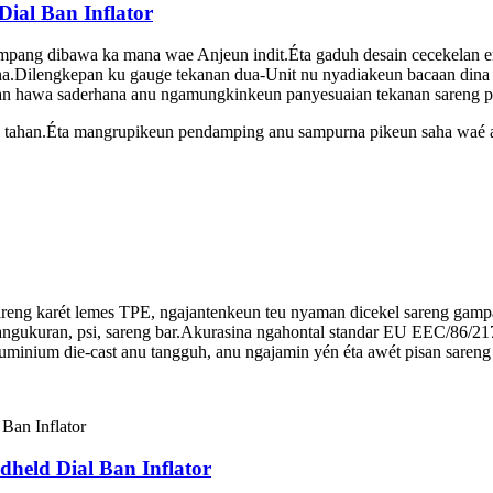
ial Ban Inflator
ampang dibawa ka mana wae Anjeun indit.Éta gaduh desain cecekelan 
a.Dilengkepan ku gauge tekanan dua-Unit nu nyadiakeun bacaan dina 
asan hawa saderhana anu ngamungkinkeun panyesuaian tekanan sareng 
daya tahan.Éta mangrupikeun pendamping anu sampurna pikeun saha waé 
areng karét lemes TPE, ngajantenkeun teu nyaman dicekel sareng gamp
pangukuran, psi, sareng bar.Akurasina ngahontal standar EU EEC/86/21
minium die-cast anu tangguh, anu ngajamin yén éta awét pisan sareng
held Dial Ban Inflator