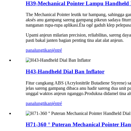
H39-Mechanical Pointer Lampu Handheld D
The Mechanical Pointer leutik tur hampang, sahingga g
aksés anu gampang sareng gampang pikeun sadaya fiturn
nanganan rupa-rupa aplikasi.Éta ogé gaduh klep pelep
Upami anjeun milarian precision, reliabilitas, sareng 
pasti bakal janten bagian penting tina alat alat anjeun.
panalungtikan
jéntré
H43-Handheld Dial Ban Inflator
Fitur cangkang ABS (Acrylonitrile Butadiene Styrene) s
jelas sareng gampang dibaca anu hadir sareng dua unit 
unggal waktos anjeun nganggo.Produkna didamel tina alu
panalungtikan
jéntré
H71-360 ° Puteran Mechanical Pointer Hand