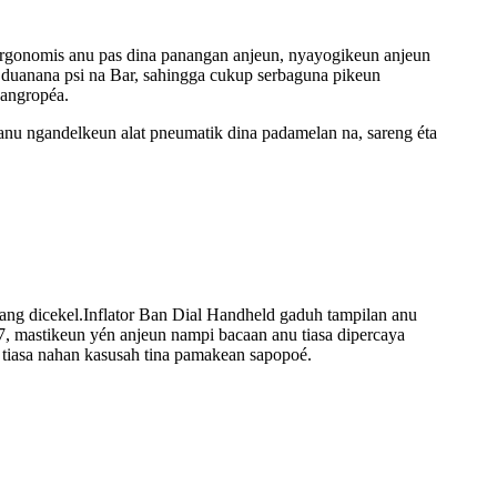
ergonomis anu pas dina panangan anjeun, nyayogikeun anjeun
duanana psi na Bar, sahingga cukup serbaguna pikeun
pangropéa.
anu ngandelkeun alat pneumatik dina padamelan na, sareng éta
ang dicekel.Inflator Ban Dial Handheld gaduh tampilan anu
7, mastikeun yén anjeun nampi bacaan anu tiasa dipercaya
 tiasa nahan kasusah tina pamakean sapopoé.