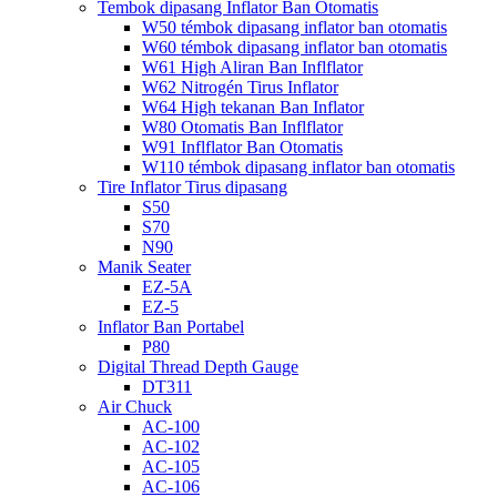
Tembok dipasang Inflator Ban Otomatis
W50 témbok dipasang inflator ban otomatis
W60 témbok dipasang inflator ban otomatis
W61 High Aliran Ban Inflflator
W62 Nitrogén Tirus Inflator
W64 High tekanan Ban Inflator
W80 Otomatis Ban Inflflator
W91 Inflflator Ban Otomatis
W110 témbok dipasang inflator ban otomatis
Tire Inflator Tirus dipasang
S50
S70
N90
Manik Seater
EZ-5A
EZ-5
Inflator Ban Portabel
P80
Digital Thread Depth Gauge
DT311
Air Chuck
AC-100
AC-102
AC-105
AC-106