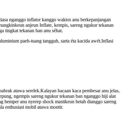
tiasa nganggo inflator kanggo waktos anu berkepanjangan
gamungkinkeun anjeun Inflate, kempis, sareng ngukur tekanan
a tingkat tekanan ban anu séhat.
uminium paeh-tuang tangguh, sarta éta kacida awét.Inflasi
nabrak atawa serelek.Kalayan bacaan kaca pembesar anu jelas,
epung, ngempis sareng ngukur tekanan ban nganggo hiji alat
reng bemper anu nyerep shock mastikeun betah dianggo sareng
la enthusiast mobil atawa montir.