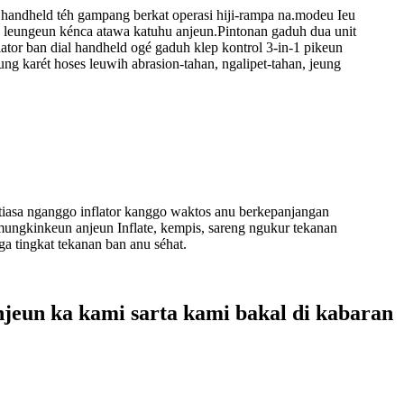
handheld téh gampang berkat operasi hiji-rampa na.modeu Ieu
ku leungeun kénca atawa katuhu anjeun.Pintonan gaduh dua unit
tor ban dial handheld ogé gaduh klep kontrol 3-in-1 pikeun
 karét hoses leuwih abrasion-tahan, ngalipet-tahan, jeung
tiasa nganggo inflator kanggo waktos anu berkepanjangan
gamungkinkeun anjeun Inflate, kempis, sareng ngukur tekanan
a tingkat tekanan ban anu séhat.
njeun ka kami sarta kami bakal di kabaran