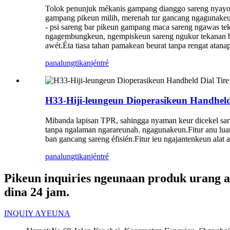
Tolok penunjuk mékanis gampang dianggo sareng nyayogi
gampang pikeun milih, merenah tur gancang ngagunakeun,.
- psi sareng bar pikeun gampang maca sareng ngawas tek
ngagembungkeun, ngempiskeun sareng ngukur tekanan ban,
awét.Éta tiasa tahan pamakean beurat tanpa rengat atana
panalungtikan
jéntré
H33-Hiji-leungeun Dioperasikeun Handheld 
Mibanda lapisan TPR, sahingga nyaman keur dicekel sar
tanpa ngalaman ngarareunah. ngagunakeun.Fitur anu luar b
ban gancang sareng éfisién.Fitur ieu ngajantenkeun ala
panalungtikan
jéntré
Pikeun inquiries ngeunaan produk urang a
dina 24 jam.
INQUIY AYEUNA