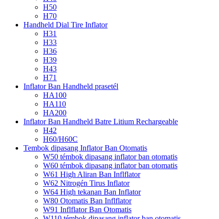
H50
H70
Handheld Dial Tire Inflator
H31
H33
H36
H39
H43
H71
Inflator Ban Handheld prasetél
HA100
HA110
HA200
Inflator Ban Handheld Batre Litium Rechargeable
H42
H60/H60C
Tembok dipasang Inflator Ban Otomatis
W50 témbok dipasang inflator ban otomatis
W60 témbok dipasang inflator ban otomatis
W61 High Aliran Ban Inflflator
W62 Nitrogén Tirus Inflator
W64 High tekanan Ban Inflator
W80 Otomatis Ban Inflflator
W91 Inflflator Ban Otomatis
W110 témbok dipasang inflator ban otomatis