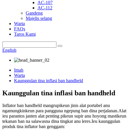
AC-107
AC-112
Gandeng
Majelis selang
Warta
FAQs
Taros Kami
English
Imah
Warta
Kaunggulan tina inflasi ban handheld
Kaunggulan tina inflasi ban handheld
Inflator ban handheld mangrupikeun jinis alat portabel anu
ngamungkinkeun para pangguna ngepung ban dina perjalanan.Alat
ieu parantos janten alat penting pikeun supir anu hoyong mastikeun
tekanan ban na salawasna dina tingkat anu leres.Ieu kaunggulan
produk tina inflator ban genggam: