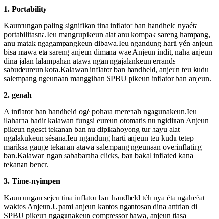
1. Portability
Kauntungan paling signifikan tina inflator ban handheld nyaéta
portabilitasna.Ieu mangrupikeun alat anu kompak sareng hampang,
anu matak ngagampangkeun dibawa.Ieu ngandung harti yén anjeun
bisa mawa eta sareng anjeun dimana wae Anjeun indit, naha anjeun
dina jalan lalampahan atawa ngan ngajalankeun errands
sabudeureun kota.Kalawan inflator ban handheld, anjeun teu kudu
salempang ngeunaan manggihan SPBU pikeun inflator ban anjeun.
2. genah
A inflator ban handheld ogé pohara merenah ngagunakeun.Ieu
ilaharna hadir kalawan fungsi eureun otomatis nu ngidinan Anjeun
pikeun ngeset tekanan ban nu dipikahoyong tur hayu alat
ngalakukeun sésana.Ieu ngandung harti anjeun teu kudu tetep
mariksa gauge tekanan atawa salempang ngeunaan overinflating
ban.Kalawan ngan sababaraha clicks, ban bakal inflated kana
tekanan bener.
3. Time-nyimpen
Kauntungan sejen tina inflator ban handheld téh nya éta ngaheéat
waktos Anjeun.Upami anjeun kantos ngantosan dina antrian di
SPBU pikeun ngagunakeun compressor hawa, anjeun tiasa