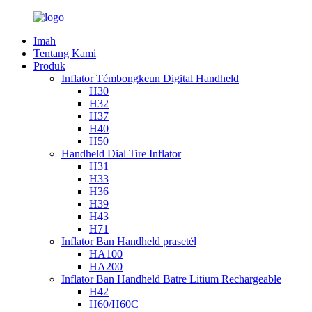
Imah
Tentang Kami
Produk
Inflator Témbongkeun Digital Handheld
H30
H32
H37
H40
H50
Handheld Dial Tire Inflator
H31
H33
H36
H39
H43
H71
Inflator Ban Handheld prasetél
HA100
HA200
Inflator Ban Handheld Batre Litium Rechargeable
H42
H60/H60C