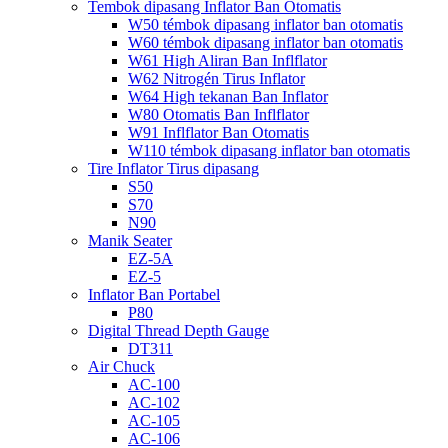
Tembok dipasang Inflator Ban Otomatis
W50 témbok dipasang inflator ban otomatis
W60 témbok dipasang inflator ban otomatis
W61 High Aliran Ban Inflflator
W62 Nitrogén Tirus Inflator
W64 High tekanan Ban Inflator
W80 Otomatis Ban Inflflator
W91 Inflflator Ban Otomatis
W110 témbok dipasang inflator ban otomatis
Tire Inflator Tirus dipasang
S50
S70
N90
Manik Seater
EZ-5A
EZ-5
Inflator Ban Portabel
P80
Digital Thread Depth Gauge
DT311
Air Chuck
AC-100
AC-102
AC-105
AC-106