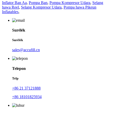
Inflator Ban Aa
,
Pompa Ban
,
Pompa Kompresor Udara
,
Selang
hawa Reel
,
Selang Kompresor Udara
,
Pompa hawa Pikeun
Inflatables
,
Surélék
Surélék
sales@accufill.cn
Telepon
Telp
+86 21 37121888
+86 18101825934