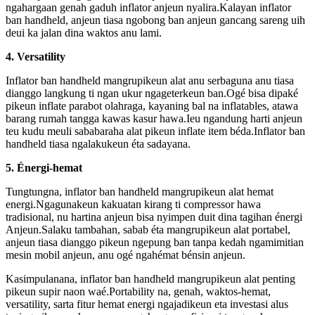
ngahargaan genah gaduh inflator anjeun nyalira.Kalayan inflator
ban handheld, anjeun tiasa ngobong ban anjeun gancang sareng uih
deui ka jalan dina waktos anu lami.
4. Versatility
Inflator ban handheld mangrupikeun alat anu serbaguna anu tiasa
dianggo langkung ti ngan ukur ngageterkeun ban.Ogé bisa dipaké
pikeun inflate parabot olahraga, kayaning bal na inflatables, atawa
barang rumah tangga kawas kasur hawa.Ieu ngandung harti anjeun
teu kudu meuli sababaraha alat pikeun inflate item béda.Inflator ban
handheld tiasa ngalakukeun éta sadayana.
5. Énergi-hemat
Tungtungna, inflator ban handheld mangrupikeun alat hemat
energi.Ngagunakeun kakuatan kirang ti compressor hawa
tradisional, nu hartina anjeun bisa nyimpen duit dina tagihan énergi
Anjeun.Salaku tambahan, sabab éta mangrupikeun alat portabel,
anjeun tiasa dianggo pikeun ngepung ban tanpa kedah ngamimitian
mesin mobil anjeun, anu ogé ngahémat bénsin anjeun.
Kasimpulanana, inflator ban handheld mangrupikeun alat penting
pikeun supir naon waé.Portability na, genah, waktos-hemat,
versatility, sarta fitur hemat energi ngajadikeun eta investasi alus