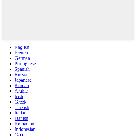
English
French
German
Portuguese
Spanish
Russian
Japanese
Korean
Arabic
Irish
Greek
Turkish
Italian
Danish
Romanian
Indonesian
Czech