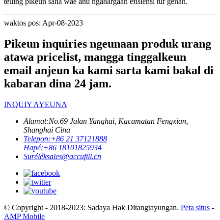
teuing pikeun saha wae anu ngahargaan efisiensi tur genah.
waktos pos: Apr-08-2023
Pikeun inquiries ngeunaan produk urang
atawa pricelist, mangga tinggalkeun
email anjeun ka kami sarta kami bakal di
kabaran dina 24 jam.
INQUIY AYEUNA
Alamat:
No.69 Jalan Yanghai, Kacamatan Fengxian,
Shanghai Cina
Telepon:
+86 21 37121888
Hapé:
+86 18101825934
Surélék
sales@accufill.cn
© Copyright - 2018-2023: Sadaya Hak Ditangtayungan.
Peta situs
-
AMP Mobile