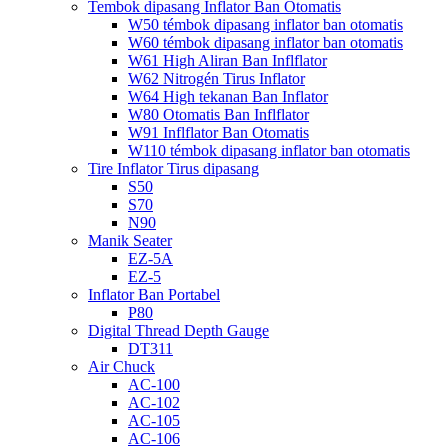
Tembok dipasang Inflator Ban Otomatis
W50 témbok dipasang inflator ban otomatis
W60 témbok dipasang inflator ban otomatis
W61 High Aliran Ban Inflflator
W62 Nitrogén Tirus Inflator
W64 High tekanan Ban Inflator
W80 Otomatis Ban Inflflator
W91 Inflflator Ban Otomatis
W110 témbok dipasang inflator ban otomatis
Tire Inflator Tirus dipasang
S50
S70
N90
Manik Seater
EZ-5A
EZ-5
Inflator Ban Portabel
P80
Digital Thread Depth Gauge
DT311
Air Chuck
AC-100
AC-102
AC-105
AC-106