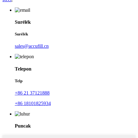
Surélék
Surélék
sales@accufill.cn
Telepon
Telp
+86 21 37121888
+86 18101825934
Puncak