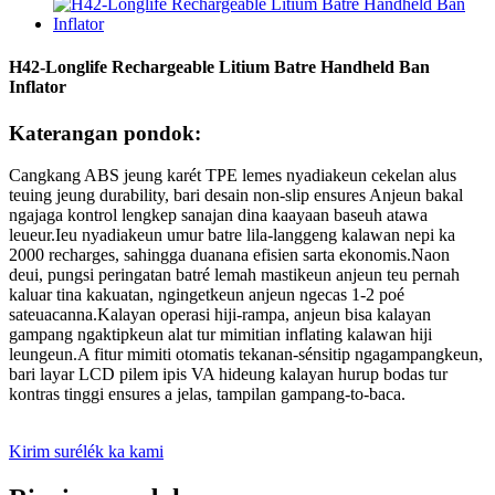
H42-Longlife Rechargeable Litium Batre Handheld Ban
Inflator
Katerangan pondok:
Cangkang ABS jeung karét TPE lemes nyadiakeun cekelan alus
teuing jeung durability, bari desain non-slip ensures Anjeun bakal
ngajaga kontrol lengkep sanajan dina kaayaan baseuh atawa
leueur.Ieu nyadiakeun umur batre lila-langgeng kalawan nepi ka
2000 recharges, sahingga duanana efisien sarta ekonomis.Naon
deui, pungsi peringatan batré lemah mastikeun anjeun teu pernah
kaluar tina kakuatan, ngingetkeun anjeun ngecas 1-2 poé
sateuacanna.Kalayan operasi hiji-rampa, anjeun bisa kalayan
gampang ngaktipkeun alat tur mimitian inflating kalawan hiji
leungeun.A fitur mimiti otomatis tekanan-sénsitip ngagampangkeun,
bari layar LCD pilem ipis VA hideung kalayan hurup bodas tur
kontras tinggi ensures a jelas, tampilan gampang-to-baca.
Kirim surélék ka kami