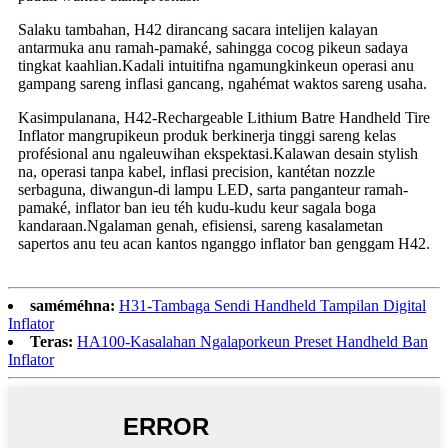
Salaku tambahan, H42 dirancang sacara intelijen kalayan
antarmuka anu ramah-pamaké, sahingga cocog pikeun sadaya
tingkat kaahlian.Kadali intuitifna ngamungkinkeun operasi anu
gampang sareng inflasi gancang, ngahémat waktos sareng usaha.
Kasimpulanana, H42-Rechargeable Lithium Batre Handheld Tire
Inflator mangrupikeun produk berkinerja tinggi sareng kelas
profésional anu ngaleuwihan ekspektasi.Kalawan desain stylish
na, operasi tanpa kabel, inflasi precision, kantétan nozzle
serbaguna, diwangun-di lampu LED, sarta panganteur ramah-
pamaké, inflator ban ieu téh kudu-kudu keur sagala boga
kandaraan.Ngalaman genah, efisiensi, sareng kasalametan
sapertos anu teu acan kantos nganggo inflator ban genggam H42.
saméméhna:
H31-Tambaga Sendi Handheld Tampilan Digital
Inflator
Teras:
HA100-Kasalahan Ngalaporkeun Preset Handheld Ban
Inflator