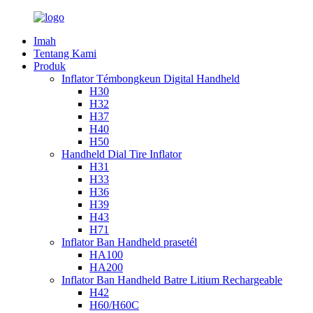
Imah
Tentang Kami
Produk
Inflator Témbongkeun Digital Handheld
H30
H32
H37
H40
H50
Handheld Dial Tire Inflator
H31
H33
H36
H39
H43
H71
Inflator Ban Handheld prasetél
HA100
HA200
Inflator Ban Handheld Batre Litium Rechargeable
H42
H60/H60C