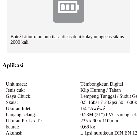
Batré Litium-ion anu tiasa dicas deui kalayan ngecas siklus
2000 kali
Aplikasi
Unit maca:
Témbongkeun Digital
Jenis cuk:
Klip Hurung / Tahan
Gaya Chuck:
Lempeng Tunggal / Sudut G
Skala:
0.5-16bar 7-232psi 50-1600
Ukuran Inlet:
1/4 "Awéwé
Panjang selang:
0.53M (21") PVC sareng selan
Ukuran P x L x T :
235 x 90 x 110 mm
beurat:
0,68 kg
Akurasi:
± 1psi nurutkeun DIN EN 1