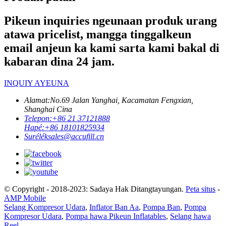
Pikeun inquiries ngeunaan produk urang
atawa pricelist, mangga tinggalkeun
email anjeun ka kami sarta kami bakal di
kabaran dina 24 jam.
INQUIY AYEUNA
Alamat:
No.69 Jalan Yanghai, Kacamatan Fengxian,
Shanghai Cina
Telepon:
+86 21 37121888
Hapé:
+86 18101825934
Surélék
sales@accufill.cn
© Copyright - 2018-2023: Sadaya Hak Ditangtayungan.
Peta situs
-
AMP Mobile
Selang Kompresor Udara
,
Inflator Ban Aa
,
Pompa Ban
,
Pompa
Kompresor Udara
,
Pompa hawa Pikeun Inflatables
,
Selang hawa
Reel
,