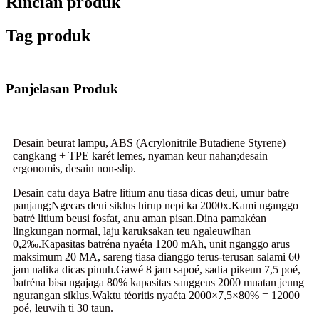
Rincian produk
Tag produk
Panjelasan Produk
Desain beurat lampu, ABS (Acrylonitrile Butadiene Styrene)
cangkang + TPE karét lemes, nyaman keur nahan;desain
ergonomis, desain non-slip.
Desain catu daya Batre litium anu tiasa dicas deui, umur batre
panjang;Ngecas deui siklus hirup nepi ka 2000x.Kami nganggo
batré litium beusi fosfat, anu aman pisan.Dina pamakéan
lingkungan normal, laju karuksakan teu ngaleuwihan
0,2‰.Kapasitas batréna nyaéta 1200 mAh, unit nganggo arus
maksimum 20 MA, sareng tiasa dianggo terus-terusan salami 60
jam nalika dicas pinuh.Gawé 8 jam sapoé, sadia pikeun 7,5 poé,
batréna bisa ngajaga 80% kapasitas sanggeus 2000 muatan jeung
ngurangan siklus.Waktu téoritis nyaéta 2000×7,5×80% = 12000
poé, leuwih ti 30 taun.