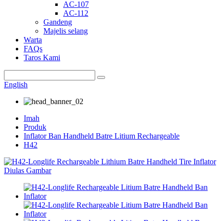
AC-107
AC-112
Gandeng
Majelis selang
Warta
FAQs
Taros Kami
English
Imah
Produk
Inflator Ban Handheld Batre Litium Rechargeable
H42