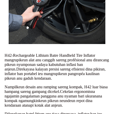
H42-Rechargeable Lithium Batre Handheld Tire Inflator
mangrupikeun alat anu canggih sareng profésional anu dirancang
pikeun nyumponan sadaya kabutuhan inflasi ban
anjeun.Direkayasa kalayan presisi sareng efisiensi dina pikiran,
inflator ban portabel ieu mangrupikeun pangropéa kaulinan
pikeun anu gaduh kendaraan.
Nampilkeun desain anu ramping sareng kompak, H42 luar biasa
hampang sareng gampang dicekel.Cekelan ergonomisna
ngajamin pangalaman pangguna anu nyaman bari ukuranana
kompak ngamungkinkeun pikeun neundeun repot dina
kendaraan atanapi kotak alat anjeun.
Dilengkepan batré litium anu tiasa dipercaya, inflator ban ieu