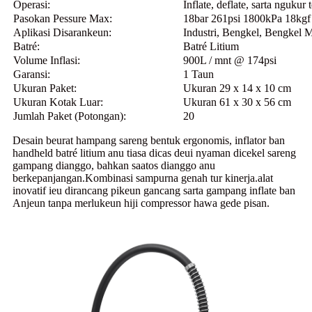
Operasi:
Inflate, deflate, sarta ngukur
Pasokan Pessure Max:
18bar 261psi 1800kPa 18kgf
Aplikasi Disarankeun:
Industri, Bengkel, Bengkel 
Batré:
Batré Litium
Volume Inflasi:
900L / mnt @ 174psi
Garansi:
1 Taun
Ukuran Paket:
Ukuran 29 x 14 x 10 cm
Ukuran Kotak Luar:
Ukuran 61 x 30 x 56 cm
Jumlah Paket (Potongan):
20
Desain beurat hampang sareng bentuk ergonomis, inflator ban
handheld batré litium anu tiasa dicas deui nyaman dicekel sareng
gampang dianggo, bahkan saatos dianggo anu
berkepanjangan.Kombinasi sampurna genah tur kinerja.alat
inovatif ieu dirancang pikeun gancang sarta gampang inflate ban
Anjeun tanpa merlukeun hiji compressor hawa gede pisan.