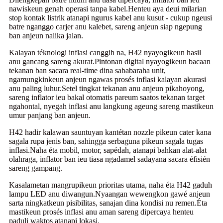
nawiskeun genah operasi tanpa kabel.Henteu aya deui milarian
stop kontak listrik atanapi ngurus kabel anu kusut - cukup ngeusi
batre nganggo carjer anu kalebet, sareng anjeun siap ngepung
ban anjeun nalika jalan.
Kalayan téknologi inflasi canggih na, H42 nyayogikeun hasil
anu gancang sareng akurat.Pintonan digital nyayogikeun bacaan
tekanan ban sacara real-time dina sababaraha unit,
ngamungkinkeun anjeun ngawas prosés inflasi kalayan akurasi
anu paling luhur.Setel tingkat tekanan anu anjeun pikahoyong,
sareng inflator ieu bakal otomatis pareum saatos tekanan target
ngahontal, nyegah inflasi anu langkung ageung sareng mastikeun
umur panjang ban anjeun.
H42 hadir kalawan sauntuyan kantétan nozzle pikeun cater kana
sagala rupa jenis ban, sahingga serbaguna pikeun sagala tugas
inflasi.Naha éta mobil, motor, sapédah, atanapi bahkan alat-alat
olahraga, inflator ban ieu tiasa ngadamel sadayana sacara éfisién
sareng gampang.
Kasalametan mangrupikeun prioritas utama, naha éta H42 gaduh
lampu LED anu diwangun.Nyaangan wewengkon gawé anjeun
sarta ningkatkeun pisibilitas, sanajan dina kondisi nu remen.Éta
mastikeun prosés inflasi anu aman sareng dipercaya henteu
paduli waktos atanapi lokasi.