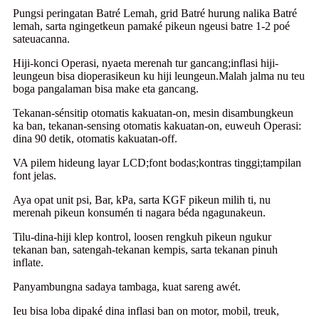
Pungsi peringatan Batré Lemah, grid Batré hurung nalika Batré
lemah, sarta ngingetkeun pamaké pikeun ngeusi batre 1-2 poé
sateuacanna.
Hiji-konci Operasi, nyaeta merenah tur gancang;inflasi hiji-
leungeun bisa dioperasikeun ku hiji leungeun.Malah jalma nu teu
boga pangalaman bisa make eta gancang.
Tekanan-sénsitip otomatis kakuatan-on, mesin disambungkeun
ka ban, tekanan-sensing otomatis kakuatan-on, euweuh Operasi:
dina 90 detik, otomatis kakuatan-off.
VA pilem hideung layar LCD;font bodas;kontras tinggi;tampilan
font jelas.
Aya opat unit psi, Bar, kPa, sarta KGF pikeun milih ti, nu
merenah pikeun konsumén ti nagara béda ngagunakeun.
Tilu-dina-hiji klep kontrol, loosen rengkuh pikeun ngukur
tekanan ban, satengah-tekanan kempis, sarta tekanan pinuh
inflate.
Panyambungna sadaya tambaga, kuat sareng awét.
Ieu bisa loba dipaké dina inflasi ban on motor, mobil, treuk,